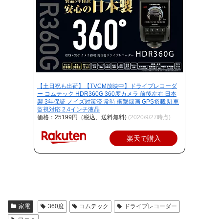
【土日祝も出荷】【TVCM放映中】ドライブレコーダ
ー コムテック HDR360G 360度カメラ 前後左右 日本
製 3年保証 ノイズ対策済 常時 衝撃録画 GPS搭載 駐車
監視対応 2.4インチ液晶
価格：25199円（税込、送料無料)
(2020/9/27時点)
楽天で購入
家電
360度
コムテック
ドライブレコーダー