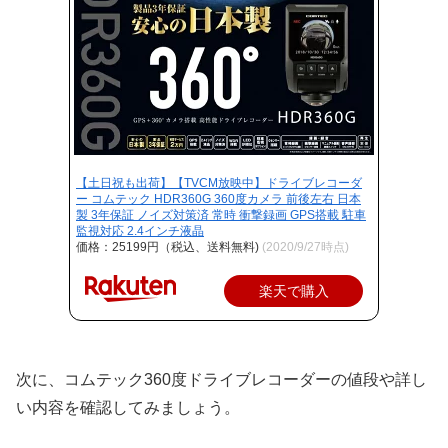
【土日祝も出荷】【TVCM放映中】ドライブレコーダ
ー コムテック HDR360G 360度カメラ 前後左右 日本
製 3年保証 ノイズ対策済 常時 衝撃録画 GPS搭載 駐車
監視対応 2.4インチ液晶
価格：25199円（税込、送料無料)
(2020/9/27時点)
楽天で購入
次に、コムテック360度ドライブレコーダーの値段や詳し
い内容を確認してみましょう。