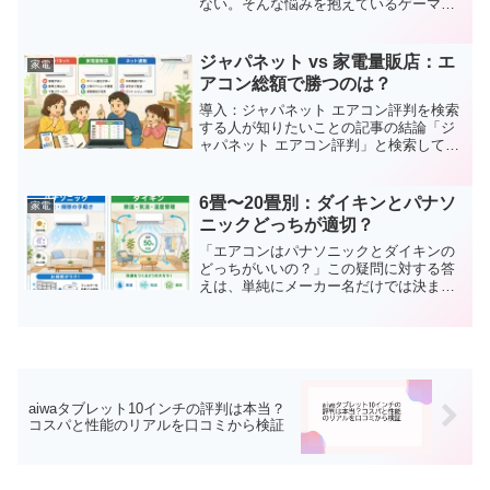
ない。そんな悩みを抱えているゲーマー
や動画クリエイターの間で、じわじわ注
目を集めているのがcocoparのゲーミング
モニターです。「本当にこの価格で大丈
ジャパネット vs 家電量販店：エ
家電
夫？」「有名ブラ...
アコン総額で勝つのは？
導入：ジャパネット エアコン評判を検索
する人が知りたいことの記事の結論「ジ
ャパネット エアコン評判」と検索してい
る人の多くは、すでにジャパネットのエ
アコン購入を検討している段階です。た
だし、気になっているのはエアコンの性
6畳〜20畳別：ダイキンとパナソ
家電
能だけではありません...
ニックどっちが適切？
「エアコンはパナソニックとダイキンの
どっちがいいの？」この疑問に対する答
えは、単純にメーカー名だけでは決まり
ません。同じメーカーでも、手頃なスタ
ンダードモデルと、除湿・気流・自動清
掃機能を備えた上位モデルでは、性能も
価格も大きく異なるからで...
aiwaタブレット10インチの評判は本当？
コスパと性能のリアルを口コミから検証