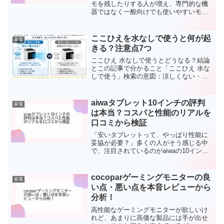
モを残したりする人が増え、専門的な機
器ではなく一般向けでも使いやすいモデ
ルを探す方が増えています。しかし実際
には、「どれくらい描きやすいのか」
「どの程度長く使えるのか」「日常使い
ここひえを水なしで使うと何が起
家電
にも対応できるのか」など、...
きる？注意点7つ
ここひえ 水なしで使うとどうなる？結論
とこの記事で分かること「ここひえ 水な
しで使う」検索の意図：涼しくない・危
険性・口コミを一度に解消「ここひえを
水なしで使っても大丈夫？」「給水しな
くても涼しいの？」「故障の原因にな
aiwaタブレット10インチの評判
家電
る？」と疑問を持つ方は...
は本当？コスパと性能のリアルを
口コミから検証
「安いタブレットって、やっぱり性能に
妥協が必要？」多くの人がそう感じる中
で、注目されているのがaiwaの10インチ
タブレットシリーズです。エントリーモ
デルから中性能モデルまで揃い、価格と
使い勝手のバランスが評判を呼んでいま
cocoparゲーミングモニターの良
家電
す。この記事では、...
い点・悪い点を本音レビューから
分析！
高性能なゲーミングモニターが欲しいけ
れど、あまりに高価な製品には手が出せ