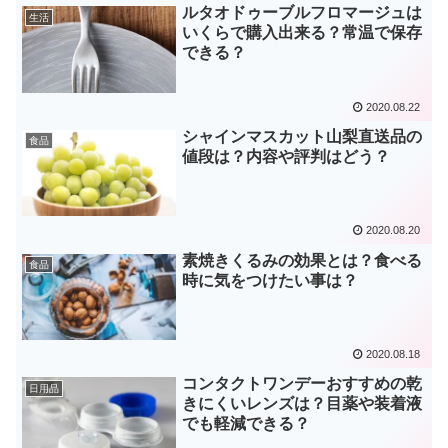
ルタオドゥーブルフロマージュは
生活
いくらで購入出来る？常温で保存
できる？
2020.08.22
シャインマスカット山梨直送品の
食品
値段は？内容や評判はどう？
2020.08.20
素焼きくるみの効果とは？食べる
食品
時に気をつけたい事は？
2020.08.18
コンタクトワンデーおすすめの乾
日用品
きにくいレンズは？目薬や装着液
でも軽減できる？