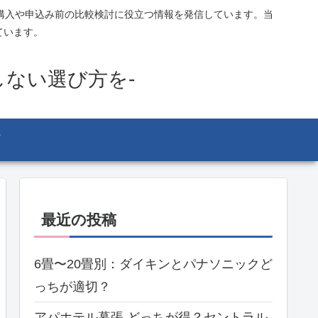
購入や申込み前の比較検討に役立つ情報を発信しています。当
ています。
しない選び方を-
最近の投稿
6畳〜20畳別：ダイキンとパナソニックど
っちが適切？
アパホテル幕張 どっちが得？セントラル