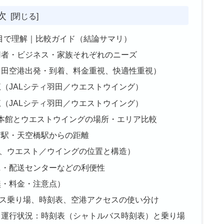
次
を一目で理解｜比較ガイド（結論サマリ）
用者・ビジネス・家族それぞれのニーズ
羽田空港出発・到着、料金重視、快適性重視）
（JALシティ羽田／ウエストウイング）
（JALシティ羽田／ウエストウイング）
田本館とウエストウイングの場所・エリア比較
荷駅・天空橋駅からの距離
田、ウエスト／ウイングの位置と構造）
ニ・配送センターなどの利便性
無・料金・注意点）
ス乗り場、時刻表、空港アクセスの使い分け
と運行状況：時刻表（シャトルバス時刻表）と乗り場