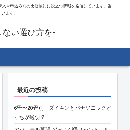
購入や申込み前の比較検討に役立つ情報を発信しています。当
ています。
しない選び方を-
最近の投稿
6畳〜20畳別：ダイキンとパナソニックど
っちが適切？
アパホテル幕張 どっちが得？セントラル