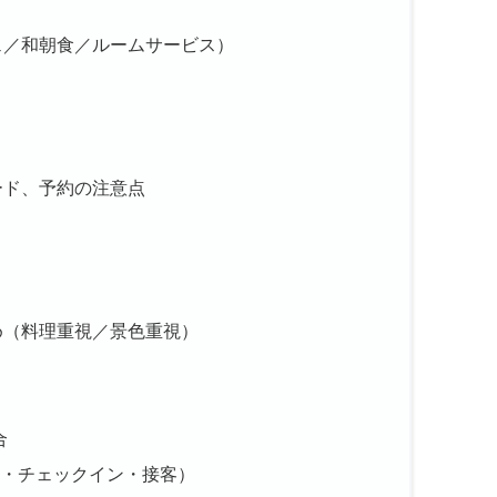
ェ／和朝食／ルームサービス）
ード、予約の注意点
め（料理重視／景色重視）
合
・チェックイン・接客）