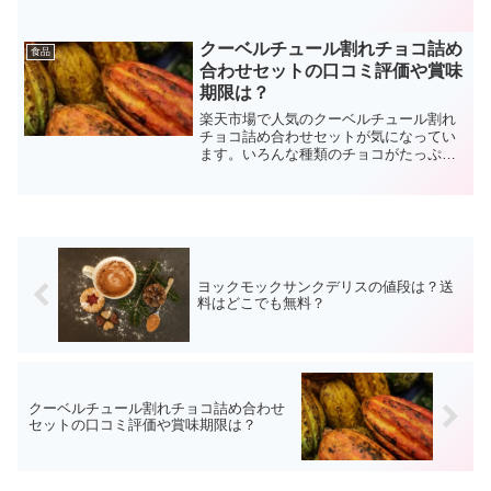
感じていませんか？そのような家庭に向
けたヨシケイのミールキットが、スマイ
リーミール（Smiley Meal）です。スマイ
クーベルチュール割れチョコ詰め
食品
リーミールは、...
合わせセットの口コミ評価や賞味
期限は？
楽天市場で人気のクーベルチュール割れ
チョコ詰め合わせセットが気になってい
ます。いろんな種類のチョコがたっぷり
入っているイメージですが、評判はどで
しょうか？口コミ評価を確認して、良い
商品であれば妻にサプライズでプレゼン
トしたいと考えています。
ヨックモックサンクデリスの値段は？送
料はどこでも無料？
クーベルチュール割れチョコ詰め合わせ
セットの口コミ評価や賞味期限は？