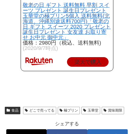
敬老の日 ギフト 送料無料 早割 スイ
ーツ プレゼント 誕生日プレゼント
玉華堂の極プリン5個入 送料無料(北
海道、沖縄別途送料700円)「敬老の
日 ギフト スイーツ 2020 プレゼント
誕生日プレゼント 女友達 お取り寄
せ お中元 御中元」
価格：2980円（税込、送料無料)
(2020/9/7時点)
楽天で購入
食品
どこで売ってる
極プリン
玉華堂
賞味期限
シェアする