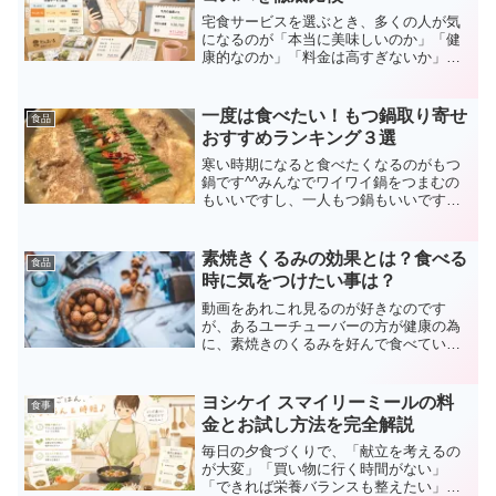
宅食サービスを選ぶとき、多くの人が気
になるのが「本当に美味しいのか」「健
康的なのか」「料金は高すぎないか」と
いう点です。なかでも「わんまいる」
は、国産食材や個包装の冷凍惣菜、湯煎
調理にこだわった宅食として知られてい
一度は食べたい！もつ鍋取り寄せ
食品
ます。一方で、口コミでは「...
おすすめランキング３選
寒い時期になると食べたくなるのがもつ
鍋です^^みんなでワイワイ鍋をつまむの
もいいですし、一人もつ鍋もいいです
ね！今回は、口コミ評価を参考に一度は
食べたいもつ鍋の取り寄せ可能なおすす
め商品を、ランキングとしてまとめまし
素焼きくるみの効果とは？食べる
食品
た^^
時に気をつけたい事は？
動画をあれこれ見るのが好きなのです
が、あるユーチューバーの方が健康の為
に、素焼きのくるみを好んで食べている
と話をしていました。どうして素焼きの
クルミが体にいいんだろう？と思い。く
るみの効果を調べた所、納得の効果が期
ヨシケイ スマイリーミールの料
食事
待できたので紹介します＾＾
金とお試し方法を完全解説
毎日の夕食づくりで、「献立を考えるの
が大変」「買い物に行く時間がない」
「できれば栄養バランスも整えたい」と