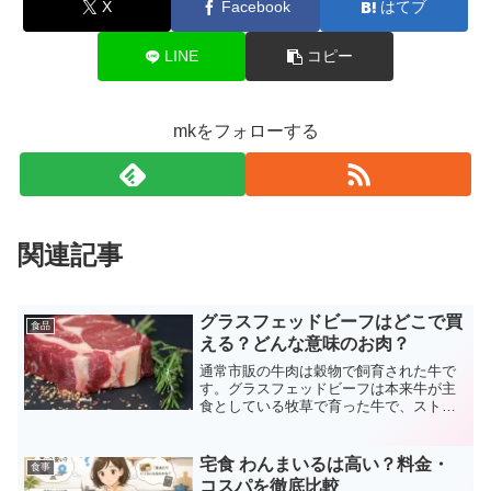
X
Facebook
はてブ
LINE
コピー
mkをフォローする
関連記事
グラスフェッドビーフはどこで買
食品
える？どんな意味のお肉？
通常市販の牛肉は穀物で飼育された牛で
す。グラスフェッドビーフは本来牛が主
食としている牧草で育った牛で、ストレ
スが少なく健康に育った牛肉なので体に
良いという。グラスフェッドビーフはど
こで買えるか調べたら楽天市場で購入で
宅食 わんまいるは高い？料金・
食事
きる事が分かりました！
コスパを徹底比較